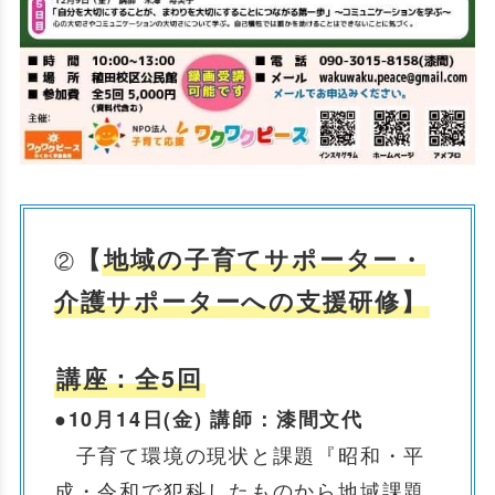
【
地域の子育てサポーター・
②
介護サポーターへの支援研修】
講座：全5回
●
10月14日(金) 講師：漆間文代
子育て環境の現状と課題『昭和・平
成・令和で犯科したものから地域課題