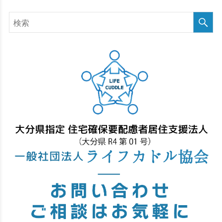
検
索
す